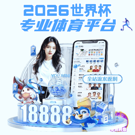
ky开元,开元大厅
上页
1
下页
共0条
电话：0580-2550401
邮编：316000
地址：浙江省舟山市定海区临城街道海大南路1号
版权所有：ky开元,开元大厅
ky开元在线平台入口（2026已更新）官方网站·IOS/安卓通用版/手机
APP下载潍柴动力股份有限公司