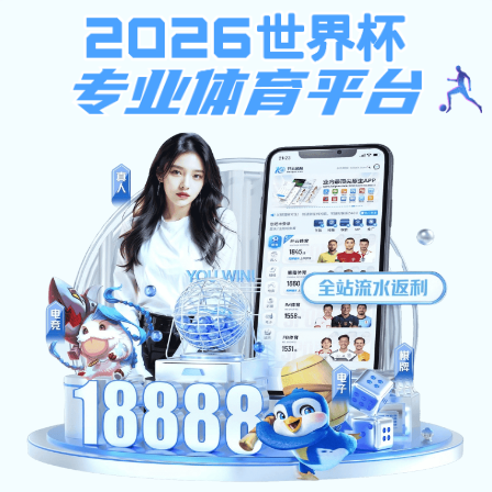
ky开元,开元大厅
ky开元,开元大厅:研究生ky开元
ky开元,开元大厅:陈妍
陈
妍