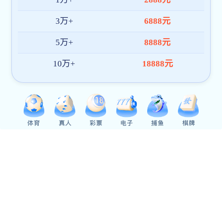
（
4
）舟山市科技计划项目，新型超疏水超亲油海上溢油回收海
绵的仿生构建及性能优化，结题，主持
四．获奖成果及专利
（
1
）舟山市第十三届自然科学优秀论文奖，二等奖，厅局级，
2017.05
，
1/4
（
2
）浙江省第四届教师实验教学竞赛，二等奖，省部级，
2024.05
，
1/1
（
3
）浙江省第十五届挑战杯大学生课外学术科技作品竞赛，一
等奖，省部级，
2017.05
，
1/2